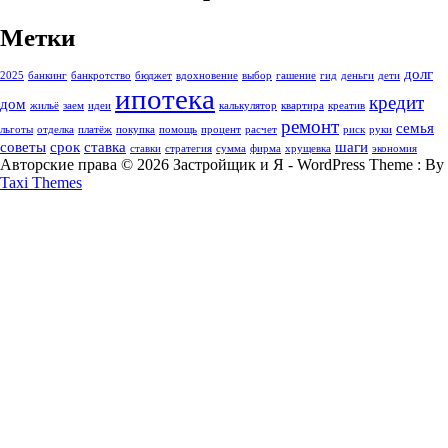
Метки
долг
2025
банкинг
банкротство
бюджет
вдохновение
выбор
гашение
гид
деньги
дети
ипотека
кредит
дом
жильё
заем
идеи
калькулятор
квартира
креатив
ремонт
семья
льготы
отделка
платёж
покупка
помощь
процент
расчет
риск
руки
советы
срок
ставка
шаги
ставки
стратегия
сумма
фирма
хрущевка
экономия
Авторские права © 2026 Застройщик и Я - WordPress Theme : By
Taxi Themes