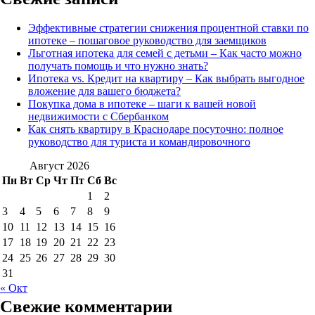
Эффективные стратегии снижения процентной ставки по
ипотеке – пошаговое руководство для заемщиков
Льготная ипотека для семей с детьми – Как часто можно
получать помощь и что нужно знать?
Ипотека vs. Кредит на квартиру – Как выбрать выгодное
вложение для вашего бюджета?
Покупка дома в ипотеке – шаги к вашей новой
недвижимости с Сбербанком
Как снять квартиру в Краснодаре посуточно: полное
руководство для туриста и командировочного
Август 2026
Пн
Вт
Ср
Чт
Пт
Сб
Вс
1
2
3
4
5
6
7
8
9
10
11
12
13
14
15
16
17
18
19
20
21
22
23
24
25
26
27
28
29
30
31
« Окт
Свежие комментарии