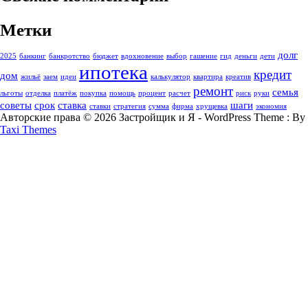
Метки
долг
2025
банкинг
банкротство
бюджет
вдохновение
выбор
гашение
гид
деньги
дети
ипотека
кредит
дом
жильё
заем
идеи
калькулятор
квартира
креатив
ремонт
семья
льготы
отделка
платёж
покупка
помощь
процент
расчет
риск
руки
советы
срок
ставка
шаги
ставки
стратегия
сумма
фирма
хрущевка
экономия
Авторские права © 2026 Застройщик и Я - WordPress Theme : By
Taxi Themes