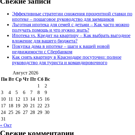
Свежие записи
Эффективные стратегии снижения процентной ставки по
ипотеке – пошаговое руководство для заемщиков
Льготная ипотека для семей с детьми – Как часто можно
получать помощь и что нужно знать?
Ипотека vs. Кредит на квартиру – Как выбрать выгодное
вложение для вашего бюджета?
Покупка дома в ипотеке – шаги к вашей новой
недвижимости с Сбербанком
Как снять квартиру в Краснодаре посуточно: полное
руководство для туриста и командировочного
Август 2026
Пн
Вт
Ср
Чт
Пт
Сб
Вс
1
2
3
4
5
6
7
8
9
10
11
12
13
14
15
16
17
18
19
20
21
22
23
24
25
26
27
28
29
30
31
« Окт
Свежие комментарии