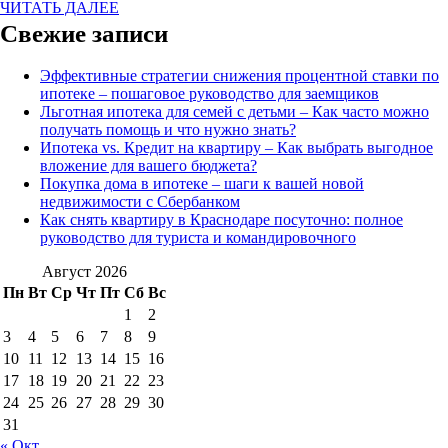
ЧИТАТЬ ДАЛЕЕ
Свежие записи
Эффективные стратегии снижения процентной ставки по
ипотеке – пошаговое руководство для заемщиков
Льготная ипотека для семей с детьми – Как часто можно
получать помощь и что нужно знать?
Ипотека vs. Кредит на квартиру – Как выбрать выгодное
вложение для вашего бюджета?
Покупка дома в ипотеке – шаги к вашей новой
недвижимости с Сбербанком
Как снять квартиру в Краснодаре посуточно: полное
руководство для туриста и командировочного
Август 2026
Пн
Вт
Ср
Чт
Пт
Сб
Вс
1
2
3
4
5
6
7
8
9
10
11
12
13
14
15
16
17
18
19
20
21
22
23
24
25
26
27
28
29
30
31
« Окт