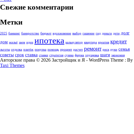
Свежие комментарии
Метки
долг
2025
банкинг
банкротство
бюджет
вдохновение
выбор
гашение
гид
деньги
дети
ипотека
кредит
дом
жильё
заем
идеи
калькулятор
квартира
креатив
ремонт
семья
льготы
отделка
платёж
покупка
помощь
процент
расчет
риск
руки
советы
срок
ставка
шаги
ставки
стратегия
сумма
фирма
хрущевка
экономия
Авторские права © 2026 Застройщик и Я - WordPress Theme : By
Taxi Themes