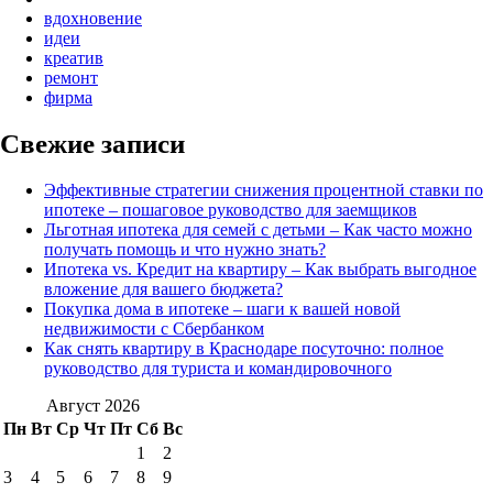
вдохновение
идеи
креатив
ремонт
фирма
Свежие записи
Эффективные стратегии снижения процентной ставки по
ипотеке – пошаговое руководство для заемщиков
Льготная ипотека для семей с детьми – Как часто можно
получать помощь и что нужно знать?
Ипотека vs. Кредит на квартиру – Как выбрать выгодное
вложение для вашего бюджета?
Покупка дома в ипотеке – шаги к вашей новой
недвижимости с Сбербанком
Как снять квартиру в Краснодаре посуточно: полное
руководство для туриста и командировочного
Август 2026
Пн
Вт
Ср
Чт
Пт
Сб
Вс
1
2
3
4
5
6
7
8
9