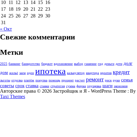
10
11
12
13
14
15
16
17
18
19
20
21
22
23
24
25
26
27
28
29
30
31
« Окт
Свежие комментарии
Метки
долг
2025
банкинг
банкротство
бюджет
вдохновение
выбор
гашение
гид
деньги
дети
ипотека
кредит
дом
жильё
заем
идеи
калькулятор
квартира
креатив
ремонт
семья
льготы
отделка
платёж
покупка
помощь
процент
расчет
риск
руки
советы
срок
ставка
шаги
ставки
стратегия
сумма
фирма
хрущевка
экономия
Авторские права © 2026 Застройщик и Я - WordPress Theme : By
Taxi Themes