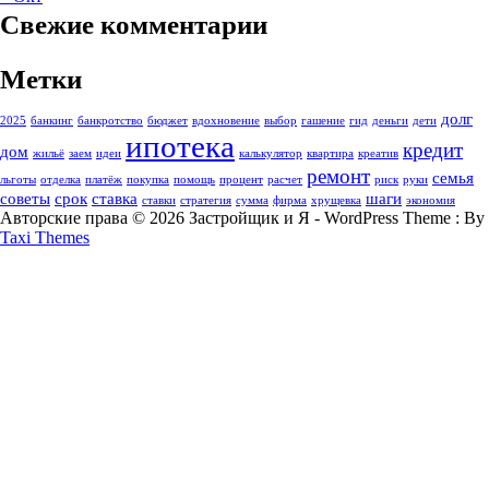
Свежие комментарии
Метки
долг
2025
банкинг
банкротство
бюджет
вдохновение
выбор
гашение
гид
деньги
дети
ипотека
кредит
дом
жильё
заем
идеи
калькулятор
квартира
креатив
ремонт
семья
льготы
отделка
платёж
покупка
помощь
процент
расчет
риск
руки
советы
срок
ставка
шаги
ставки
стратегия
сумма
фирма
хрущевка
экономия
Авторские права © 2026 Застройщик и Я - WordPress Theme : By
Taxi Themes