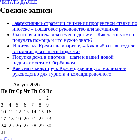
ЧИТАТЬ ДАЛЕЕ
Свежие записи
Эффективные стратегии снижения процентной ставки по
ипотеке – пошаговое руководство для заемщиков
Льготная ипотека для семей с детьми – Как часто можно
получать помощь и что нужно знать?
Ипотека vs. Кредит на квартиру – Как выбрать выгодное
вложение для вашего бюджета?
Покупка дома в ипотеке – шаги к вашей новой
недвижимости с Сбербанком
Как снять квартиру в Краснодаре посуточно: полное
руководство для туриста и командировочного
Август 2026
Пн
Вт
Ср
Чт
Пт
Сб
Вс
1
2
3
4
5
6
7
8
9
10
11
12
13
14
15
16
17
18
19
20
21
22
23
24
25
26
27
28
29
30
31
« Окт