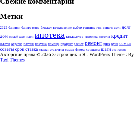
Свежие комментарии
Метки
долг
2025
банкинг
банкротство
бюджет
вдохновение
выбор
гашение
гид
деньги
дети
ипотека
кредит
дом
жильё
заем
идеи
калькулятор
квартира
креатив
ремонт
семья
льготы
отделка
платёж
покупка
помощь
процент
расчет
риск
руки
советы
срок
ставка
шаги
ставки
стратегия
сумма
фирма
хрущевка
экономия
Авторские права © 2026 Застройщик и Я - WordPress Theme : By
Taxi Themes