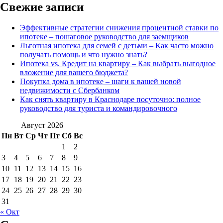
Свежие записи
Эффективные стратегии снижения процентной ставки по
ипотеке – пошаговое руководство для заемщиков
Льготная ипотека для семей с детьми – Как часто можно
получать помощь и что нужно знать?
Ипотека vs. Кредит на квартиру – Как выбрать выгодное
вложение для вашего бюджета?
Покупка дома в ипотеке – шаги к вашей новой
недвижимости с Сбербанком
Как снять квартиру в Краснодаре посуточно: полное
руководство для туриста и командировочного
Август 2026
Пн
Вт
Ср
Чт
Пт
Сб
Вс
1
2
3
4
5
6
7
8
9
10
11
12
13
14
15
16
17
18
19
20
21
22
23
24
25
26
27
28
29
30
31
« Окт